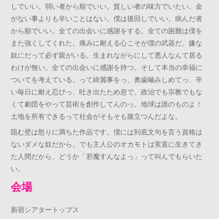
しでいい。弱い者から順でいい。貧しい者の味方でいたい。金
がない事よりも辛いことはない。僕は後回しでいい。病んだ者
から順でいい。全ての出会いに感謝をする。全ての困難は僕を
また強くしてくれた。痛みに耐える心こそが僕の武器だ。嫌な
奴にだって必ず親がいる。生まれながらにして悪人なんて居る
わけが無い。全ての出会いに感謝を持つ。そして本当の幸福に
ついてを考えている。って綺麗事をっ、奥歯噛みしめてっ、辛
い毎日に耐え忍びっ、吐き出たため息で、政治でも宗教でもな
くて劇団をやって芸術を創作してんのっ。地球は誰のものよ！
土地を所有できるって社会がそもそも腹立つんだよな。
阻む壁は怒りに満ちた作品です。僕には到底文句を言う資格は
ないダメな奴だから。でも主人公のオカモトは実直に生きてき
た人間だから、どうか「邪魔すんなよっ」って叫んでもらいた
い。
会場
新宿シアタートップス