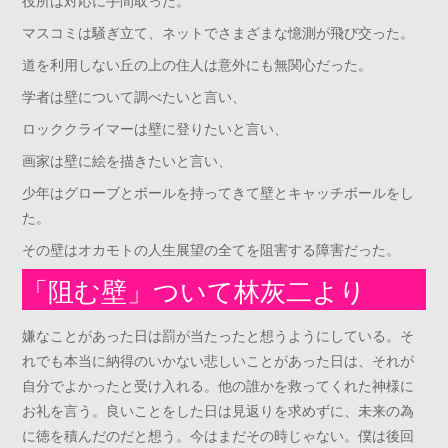
マスコミは騒ぎ立て、ネットでさまざまな憶測が飛び交った。
道を利用しない丘の上の住人は意外にも無関心だった。
学者は壁について調べたいと言い、
ロッククライマーは壁に登りたいと言い、
画家は壁に絵を描きたいと言い、
少年はグローブとボールを持ってきて壁とキャッチボールをし
た。
その壁はオカモトの人生展望の全てを阻害する障害だった。
「阻む壁」ついて林灰二より
嫌なことがあった日は罰が当たったと想うようにしている。そ
れでも本当に納得のいかない悲しいことがあった日は、それが
自分でよかったと受け入れる。他の誰かを救ってくれた神様に
お礼を言う。良いことをした日は見返りを求めずに、未来の為
に徳を積んだのだと想う。今はまだその時じゃない。僕は後回