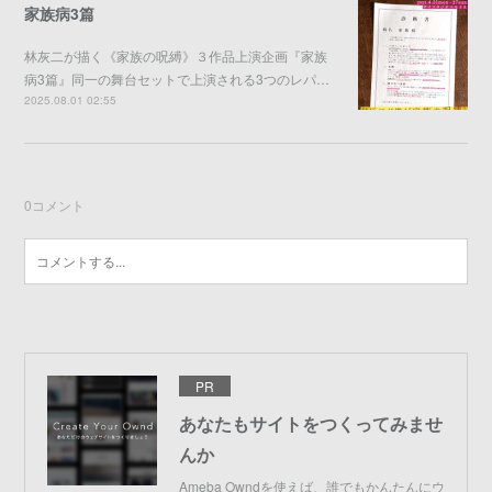
家族病3篇
林灰二が描く《家族の呪縛》３作品上演企画『家族
病3篇』同一の舞台セットで上演される3つのレパ…
2025.08.01 02:55
0
コメント
PR
あなたもサイトをつくってみませ
んか
Ameba Owndを使えば、誰でもかんたんにウ