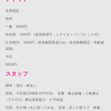
全席指定
前売
一般 5000円
特別席 7000円 （座席希望可・シナリオ＋パンフレット付）
U 22割引 3000円（前売劇団取扱のみ・各回枚数限定・年齢確
認無）
当日
5500円
スタッフ
脚本・演出：林灰ニ
照明：千田実(CHIDA OFFICE) 音響・舞台映像：小林勇太
（T.C.O.C）舞台美術協力：仁平祐也
写真：空が飛べると想ってみる。 音楽：決シテ怒ラズ 映像：