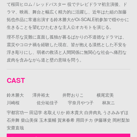
て桜田ヒロム / レッドバスター 役でテレビドラマ初主演後、ド
ラマ、映画、舞台と幅広く精力的に活躍し、近年はた組の加藤
拓也作品に常連出演する鈴木勝大がOi-SCALE初参加で穏やかに
生きることを望むひたむきな主人公オカモトを演じる。
理不尽な災難に直面し孤独が募るばかりの不道徳なドラマは、
震災やコロナ禍を経験した現在、皆が抱える漠然とした不安を
浮き彫りにし、弱者の救済と人間関係に無関心な社会へ痛烈な
皮肉を含みながら道と壁の意味を問う。
CAST
鈴木勝大 澤井裕太 井野おりこ 横尾宏美
川崎桜 佐分祐佳子 宇奈月やつ子 林灰ニ
宇都宮功一 田辺学 名取えりか 鈴木貴大 白井肉丸 うさみみずほ
石井舞 柴山美保 玉木葉輔 賀来春希 用田チカ 伊藤琢史 岡村梨加
安齋直哉