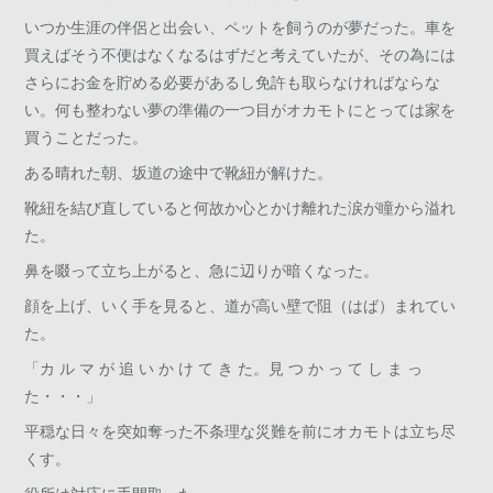
いつか生涯の伴侶と出会い、ペットを飼うのが夢だった。車を
買えばそう不便はなくなるはずだと考えていたが、その為には
さらにお金を貯める必要があるし免許も取らなければならな
い。何も整わない夢の準備の一つ目がオカモトにとっては家を
買うことだった。
ある晴れた朝、坂道の途中で靴紐が解けた。
靴紐を結び直していると何故か心とかけ離れた涙が瞳から溢れ
た。
鼻を啜って立ち上がると、急に辺りが暗くなった。
顔を上げ、いく手を見ると、道が高い壁で阻（はば）まれてい
た。
「カ ル マ が 追 い か け て き た。見 つ か っ て し ま っ
た・・・」
平穏な日々を突如奪った不条理な災難を前にオカモトは立ち尽
くす。
役所は対応に手間取った。