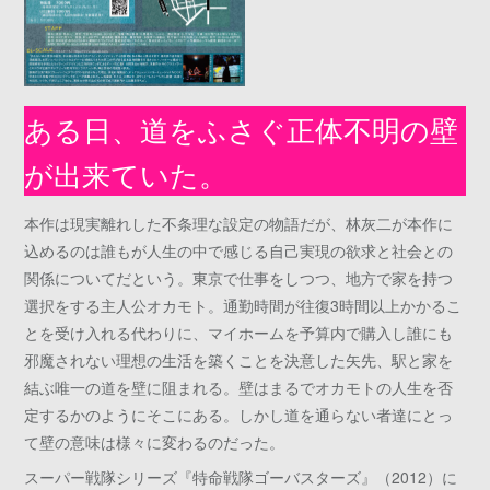
ある日、道をふさぐ正体不明の壁
が出来ていた。
本作は現実離れした不条理な設定の物語だが、林灰二が本作に
込めるのは誰もが人生の中で感じる自己実現の欲求と社会との
関係についてだという。東京で仕事をしつつ、地方で家を持つ
選択をする主人公オカモト。通勤時間が往復3時間以上かかるこ
とを受け入れる代わりに、マイホームを予算内で購入し誰にも
邪魔されない理想の生活を築くことを決意した矢先、駅と家を
結ぶ唯一の道を壁に阻まれる。壁はまるでオカモトの人生を否
定するかのようにそこにある。しかし道を通らない者達にとっ
て壁の意味は様々に変わるのだった。
スーパー戦隊シリーズ『特命戦隊ゴーバスターズ』（2012）に