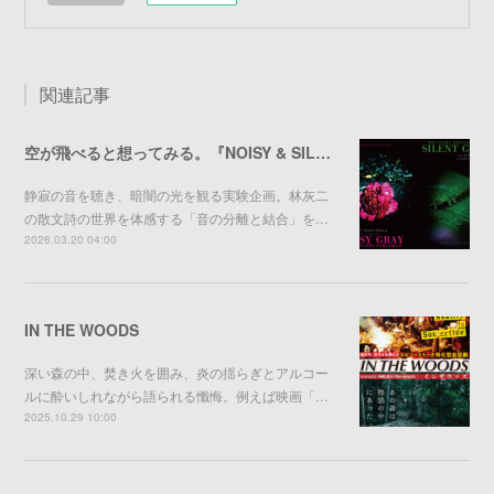
関連記事
空が飛べると想ってみる。『NOISY & SILENT GRAY』
静寂の音を聴き、暗闇の光を観る実験企画。林灰二
の散文詩の世界を体感する「音の分離と結合」を…
2026.03.20 04:00
IN THE WOODS
深い森の中、焚き火を囲み、炎の揺らぎとアルコー
ルに酔いしれながら語られる懺悔。例えば映画「…
2025.10.29 10:00