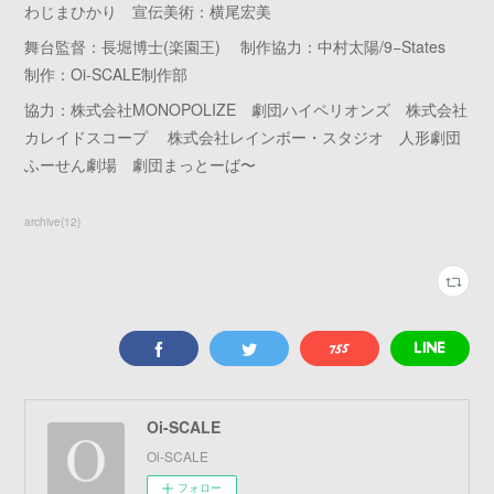
わじまひかり 宣伝美術：横尾宏美
舞台監督：長堀博士(楽園王) 制作協力：中村太陽/9−States
制作：Oi-SCALE制作部
協力：株式会社MONOPOLIZE 劇団ハイペリオンズ 株式会社
カレイドスコープ 株式会社レインボー・スタジオ 人形劇団
ふーせん劇場 劇団まっとーば〜
archive
(
12
)
Oi-SCALE
Oi-SCALE
フォロー