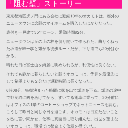
「阻む壁」ストーリー
東京都港区虎ノ門にある会社に勤続10年のオカモトは、都外の
ニュータウンに念願のマイホームを購入したばかりだった。
庭付き一戸建て35年ローン。通勤時間92分。
ニュータウンは丘の上の林を切り開いて作られた。曲りくねっ
た坂道が唯一駅と繋がる徒歩ルートだが、下り道でも20分はか
かる。
晴れた日は富士山を綺麗に眺められるが、利便性は良くない。
それでも静かに暮らしたいと願うオカモトは、予算を最優先に
して希望よりも２分だけ通勤時間は長くなった。
6時08分、毎朝決まった時間に家を出て坂道を下る。坂道の途中
で野良猫に餌をあげてから、すいてる電車に乗って、30分前に
はオフィスの1階のコーヒーショップでネットニュースを読む。
こうして昨日と同じ今日を過ごす。オカモトは目立たないこと
を己に言い聞かせ、仕事に真面目に取り組んだ。出世を望まな
いオカモトは、職場では都合よく信頼を得ていた。